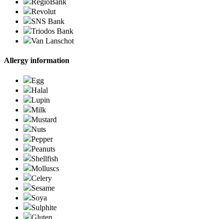
RegioBank
Revolut
SNS Bank
Triodos Bank
Van Lanschot
Allergy information
Egg
Halal
Lupin
Milk
Mustard
Nuts
Pepper
Peanuts
Shellfish
Molluscs
Celery
Sesame
Soya
Sulphite
Gluten