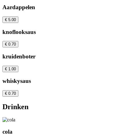
Aardappelen
€ 5.00
knoflooksaus
€ 0.70
kruidenboter
€ 1.00
whiskysaus
€ 0.70
Drinken
cola